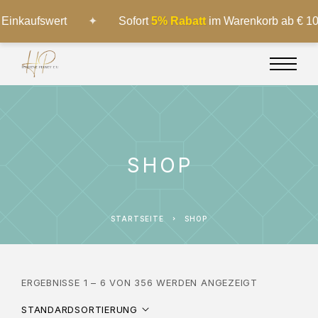
nkaufswert
✦
Sofort
5% Rabatt
im Warenkorb ab € 1000 
SHOP
STARTSEITE
SHOP
ERGEBNISSE 1 – 6 VON 356 WERDEN ANGEZEIGT
STANDARDSORTIERUNG