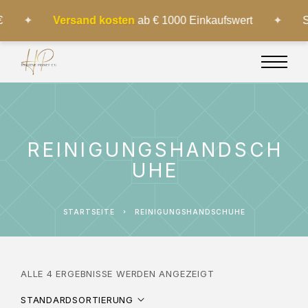
✦
Versand kosten
ab € 1000 Einkaufswert
✦
So
REINIGUNGSHANDSCH
UHE
STARTSEITE
REINIGUNGSHANDSCHUHE
ALLE 4 ERGEBNISSE WERDEN ANGEZEIGT
STANDARDSORTIERUNG