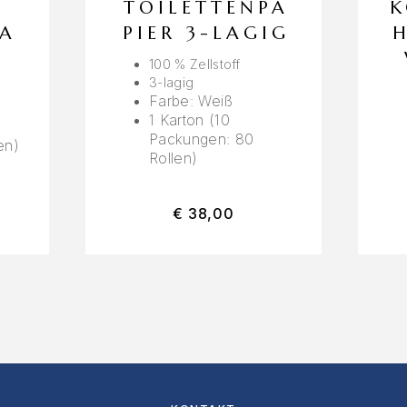
TOILETTENPA
K
PA
PIER 3-LAGIG
H
100 % Zellstoff
3-lagig
Farbe: Weiß
1 Karton (10
Packungen: 80
en)
Rollen)
€
38,00