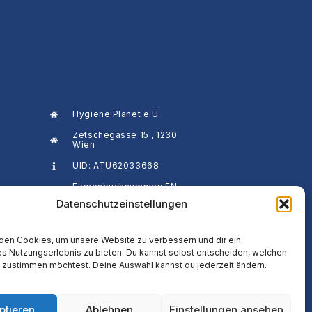
Hygiene Planet e.U.
Zetschegasse 15 , 1230
Wien
UID: ATU62033668
Firmenbuchnummer: FN
658648 a
Datenschutzeinstellungen
den Cookies, um unsere Website zu verbessern und dir ein
 Nutzungserlebnis zu bieten. Du kannst selbst entscheiden, welchen
 zustimmen möchtest. Deine Auswahl kannst du jederzeit ändern.
ptieren
Ablehnen
Einstellungen ansehen