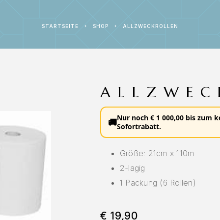
STARTSEITE
SHOP
ALLZWECKROLLEN
ALLZWEC
Nur noch
€
1 000,00
bis zum
k
🚚
Sofortrabatt
.
Größe: 21cm x 110m
2-lagig
1 Packung (6 Rollen)
€
19,90