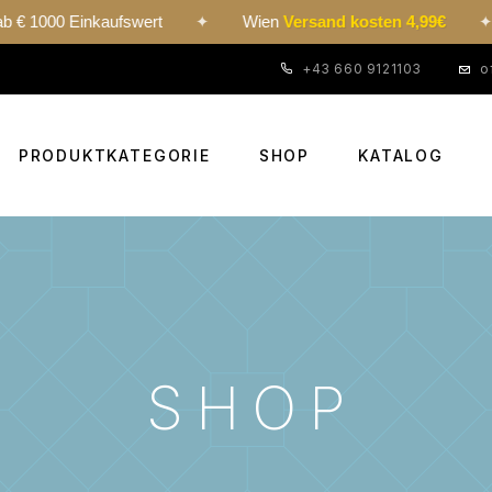
Einkaufswert
✦
Wien
Versand kosten 4,99€
✦
24h-
+43 660 9121103
o
PRODUKTKATEGORIE
SHOP
KATALOG
SHOP