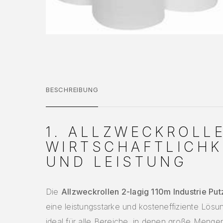
BESCHREIBUNG
1. ALLZWECKROLL
WIRTSCHAFTLICHK
UND LEISTUNG
Die
Allzweckrollen 2-lagig 110m Industrie Put
eine leistungsstarke und kosteneffiziente Lösu
ideal für alle Bereiche, in denen große Menge