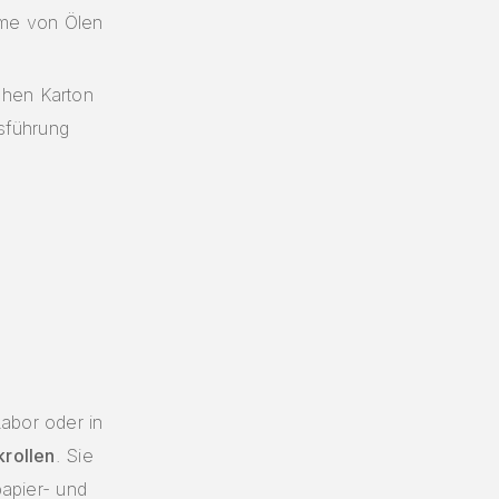
hme von Ölen
chen Karton
sführung
abor oder in
rollen
. Sie
papier- und