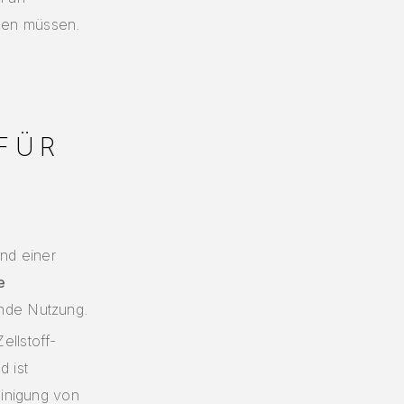
den müssen.
 FÜR
nd einer
e
ende Nutzung.
ellstoff-
d ist
Reinigung von