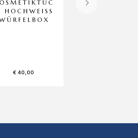
OSMETIKTUC
CLEAN AN
 HOCHWEISS W
CLEVER
ÜRFELBOX
SMA200
FALTHAND
CH
€
40,00
€
59,95