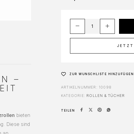
JETZT
ZUR WUNSCHLISTE HINZUFÜGEN
EN –
EIT
ARTIKELNUMMER:
10098
KATEGORIE:
ROLLEN & TÜCHER
TEILEN
zrollen
bieten
ng. Diese sind
n an