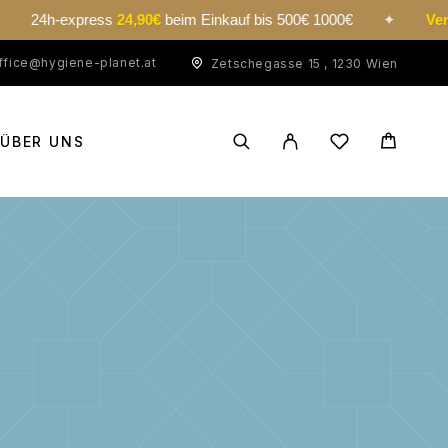
express
24,90€
beim Einkauf bis 500€ 1000€
✦
Versand kos
ffice@hygiene-planet.at
Zetschegasse 15 , 1230 Wien
ÜBER UNS