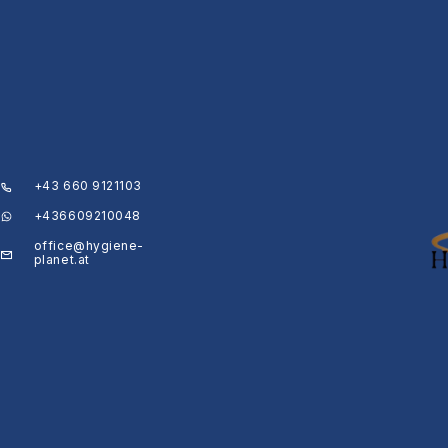
+43 660 9121103
+436609210048
office@hygiene-
planet.at