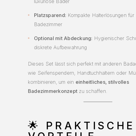
luxuriöse Bäder
Platzsparend:
Kompakte Halterlösungen für 
Badezimmer
Optional mit Abdeckung:
Hygienischer Sch
diskrete Aufbewahrung
Dieses Set lässt sich perfekt mit anderen Bad
wie Seifenspendern, Handtuchhaltern oder Mü
kombinieren, um ein
einheitliches, stilvolles
Badezimmerkonzept
zu schaffen.
🌟
PRAKTISCHE