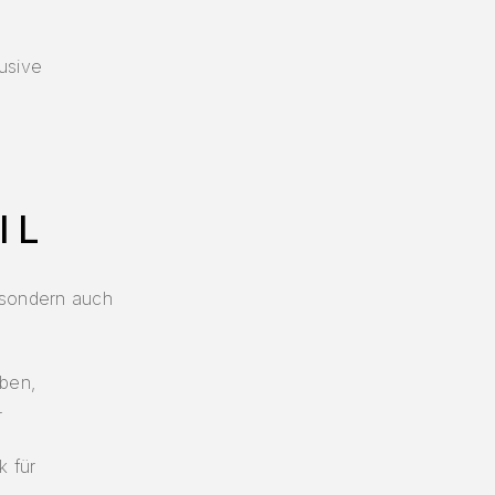
lusive
IL
, sondern auch
rben,
r
k für