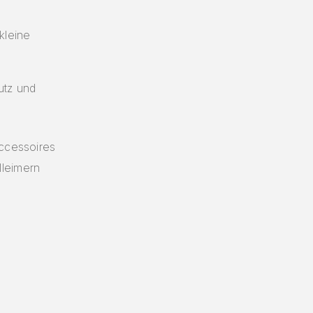
kleine
utz und
accessoires
lleimern