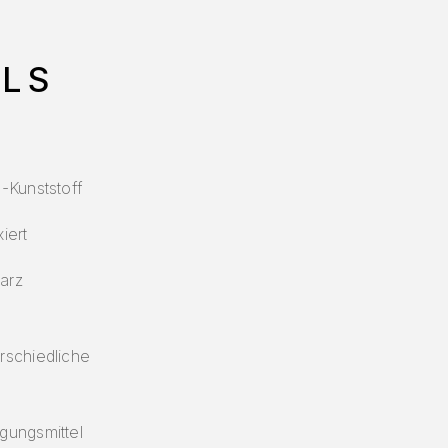
LS
-Kunststoff
iert
arz
rschiedliche
gungsmittel