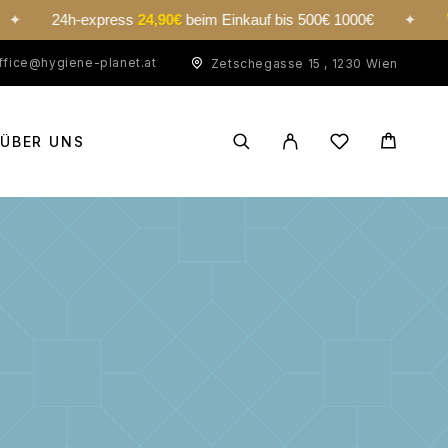
24h-express
24,90€
beim Einkauf bis 500€ 1000€
✦
Versand
ffice@hygiene-planet.at
Zetschegasse 15 , 1230 Wien
ÜBER UNS