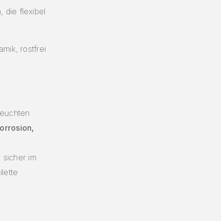
 die flexibel
mik, rostfrei
 feuchten
orrosion,
e sicher im
lette