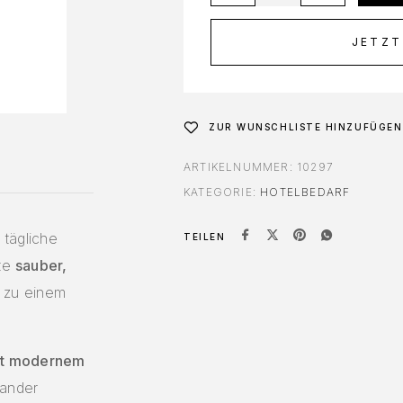
JETZT
ZUR WUNSCHLISTE HINZUFÜGEN
ARTIKELNUMMER:
10297
KATEGORIE:
HOTELBEDARF
 tägliche
TEILEN
tte
sauber,
ig zu einem
mit modernem
nander