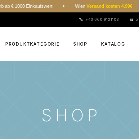
000 Einkaufswert
✦
Wien
Versand kosten 4,99€
✦
+43 660 9121103
o
PRODUKTKATEGORIE
SHOP
KATALOG
SHOP