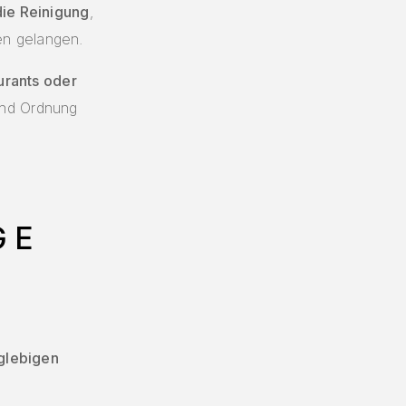
die Reinigung
,
n gelangen.
urants oder
und Ordnung
GE
&
G
nglebigen