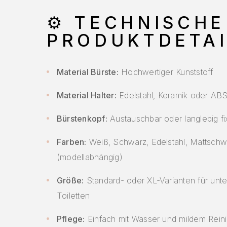
⚙️
TECHNISCHE
PRODUKTDETAI
Material Bürste:
Hochwertiger Kunststoff
Material Halter:
Edelstahl, Keramik oder ABS
Bürstenkopf:
Austauschbar oder langlebig fix
Farben:
Weiß, Schwarz, Edelstahl, Mattschw
(modellabhängig)
Größe:
Standard- oder XL-Varianten für unte
Toiletten
Pflege:
Einfach mit Wasser und mildem Reini