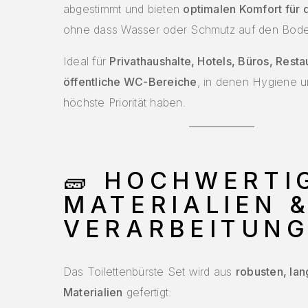
abgestimmt und bieten
optimalen Komfort für 
ohne dass Wasser oder Schmutz auf den Bode
Ideal für
Privathaushalte, Hotels, Büros, Resta
öffentliche WC-Bereiche
, in denen Hygiene 
höchste Priorität haben.
🧱
HOCHWERTI
MATERIALIEN 
VERARBEITUN
Das Toilettenbürste Set wird aus
robusten, la
Materialien
gefertigt: