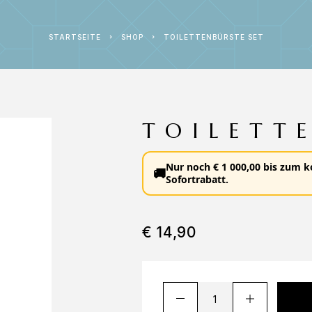
STARTSEITE
SHOP
TOILETTENBÜRSTE SET
TOILETT
Nur noch
€
1 000,00
bis zum
k
🚚
Sofortrabatt
.
€
14,90