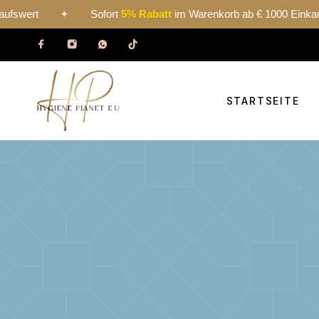
rt
✦
Sofort
5% Rabatt
im Warenkorb ab € 1000 Einkaufswert
STARTSEITE