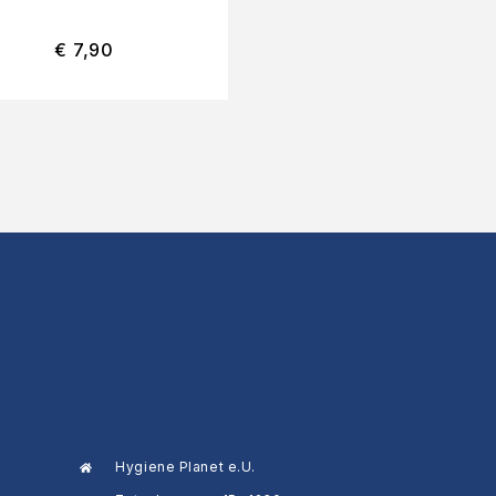
€
7,90
€
2,10
Hygiene Planet e.U.