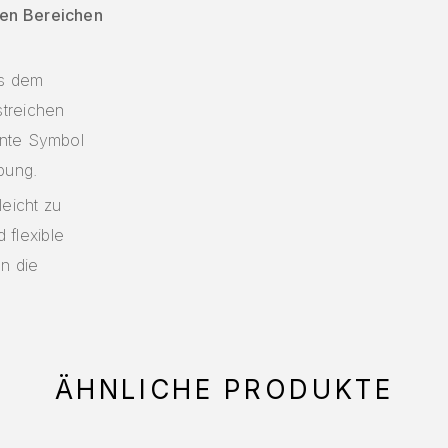
hen Bereichen
us dem
treichen
nnte Symbol
bung.
leicht zu
flexible
n die
ÄHNLICHE PRODUKTE