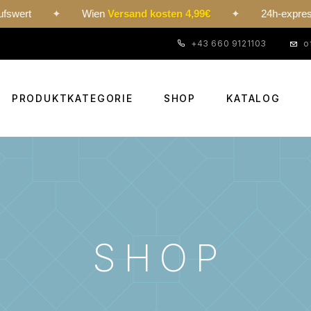
✦
Wien
Versand kosten 4,99€
✦
24h-express
24,9
+43 660 9121103
o
PRODUKTKATEGORIE
SHOP
KATALOG
SHOP