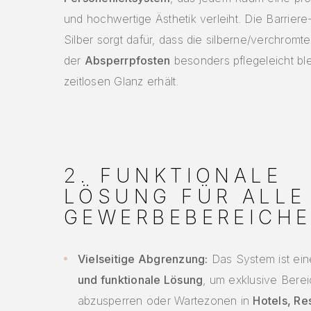
und hochwertige Ästhetik verleiht. Die Barrier
Silber sorgt dafür, dass die silberne/verchromt
der
Absperrpfosten
besonders pflegeleicht ble
zeitlosen Glanz erhält.
2. FUNKTIONALE
LÖSUNG FÜR ALLE
GEWERBEBEREICH
Vielseitige Abgrenzung:
Das System ist ei
und funktionale Lösung
, um exklusive Bere
abzusperren oder Wartezonen in
Hotels, Re