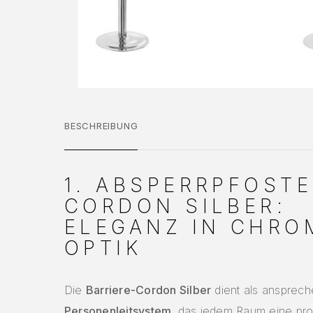
BESCHREIBUNG
1. ABSPERRPFOST
CORDON SILBER:
ELEGANZ IN CHRO
OPTIK
Die
Barriere-Cordon Silber
dient als ansprec
Personenleitsystem
, das jedem Raum eine pro