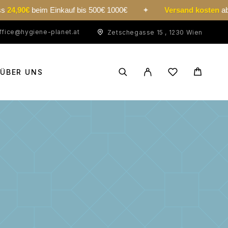
0€
beim Einkauf bis 500€ 1000€
✦
Versand kosten
ab € 100
ffice@hygiene-planet.at
Zetschegasse 15 , 1230 Wien
ÜBER UNS