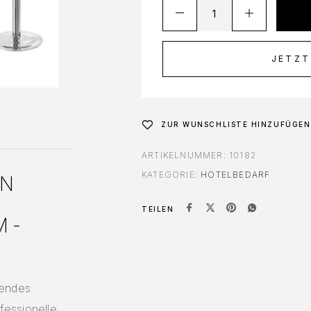
JETZT
ZUR WUNSCHLISTE HINZUFÜGEN
ARTIKELNUMMER:
10182
KATEGORIE:
HOTELBEDARF
EN
TEILEN
M-
hendes
fessionelle