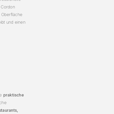
e-Cordon
e Oberfläche
ibt und einen
E
ne
praktische
iche
staurants,