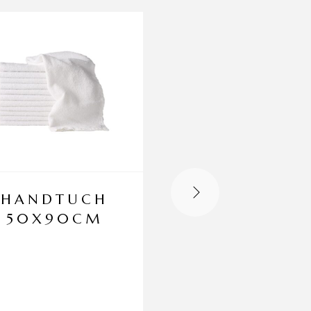
HANDTUCH
KÖRPERÖL
50X90CM
10ML
Duft Sorten: Rosa /
Jasmin / Tulpe / Or
Ideal für jede Ha
wird gut von der
Haut aufgenom