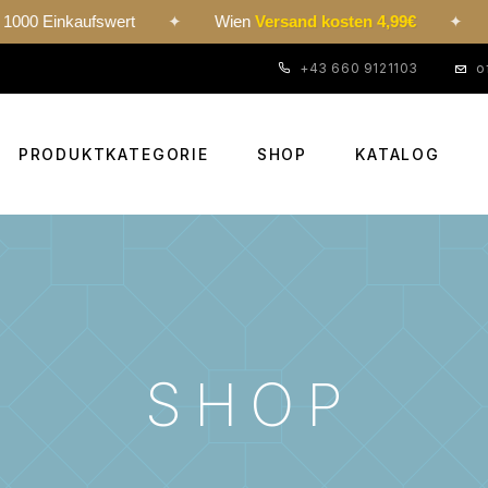
ufswert
✦
Wien
Versand kosten 4,99€
✦
24h-expre
+43 660 9121103
o
PRODUKTKATEGORIE
SHOP
KATALOG
SHOP