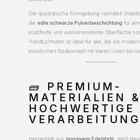
Die quadratische Formgebung vermittelt Stabili
die
edle schwarze Pulverbeschichtung
für ein
kratzfeste und wasserresistente Oberfläche sor
Handtuchhalter ist ideal für alle, die ein modern
puristisches Badkonzept mit klaren Linien bevo
🧱
PREMIUM-
MATERIALIEN 
HOCHWERTIGE
VERARBEITUN
Hergestellt aus
massivem Edelstahl
, steht dies