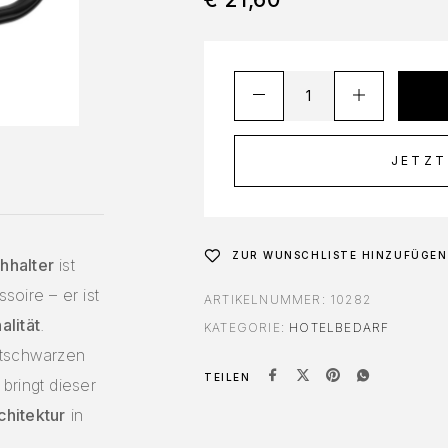
JETZT
ZUR WUNSCHLISTE HINZUFÜGEN
hhalter
ist
oire – er ist
ARTIKELNUMMER:
10282
alität
.
KATEGORIE:
HOTELBEDARF
ttschwarzen
TEILEN
bringt dieser
chitektur
in