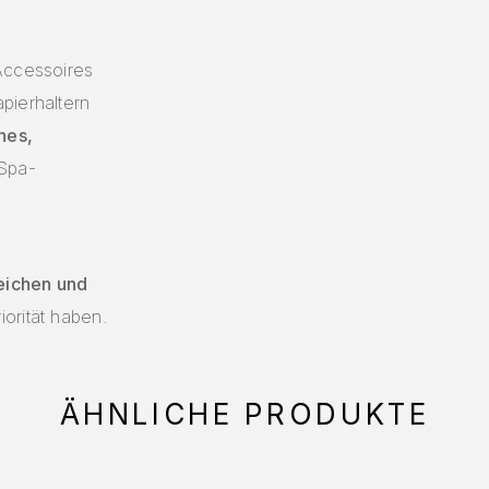
Accessoires
pierhaltern
ches,
 Spa-
eichen und
riorität haben.
ÄHNLICHE PRODUKTE