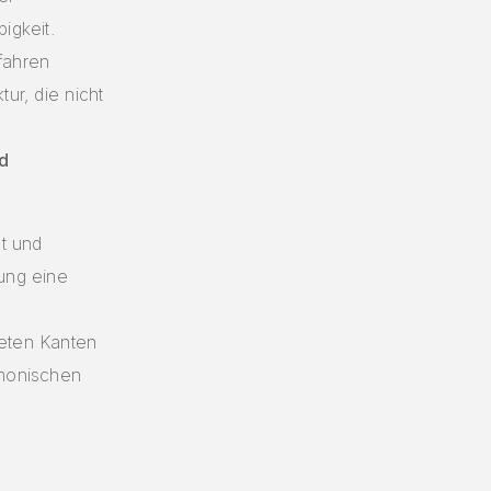
igkeit.
fahren
tur, die nicht
d
ät und
tung eine
deten Kanten
rmonischen