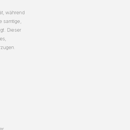
tät, während
e samtige,
gt. Dieser
es,
rzugen.
&
G
er