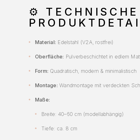
⚙️
TECHNISCHE
PRODUKTDETAI
Material:
Edelstahl (V2A, rostfrei)
Oberfläche:
Pulverbeschichtet in edlem Ma
Form:
Quadratisch, modern & minimalistisch
Montage:
Wandmontage mit verdeckten Sc
Maße:
Breite: 40–60 cm (modellabhängig)
Tiefe: ca. 8 cm