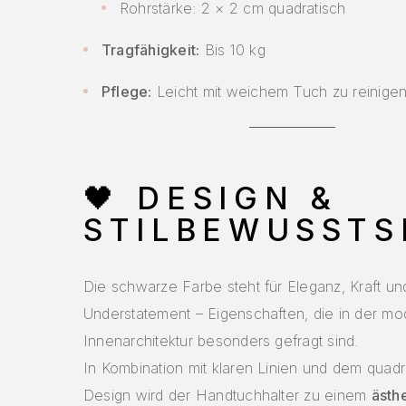
Rohrstärke: 2 × 2 cm quadratisch
Tragfähigkeit:
Bis 10 kg
Pflege:
Leicht mit weichem Tuch zu reinige
🖤
DESIGN &
STILBEWUSSTS
Die schwarze Farbe steht für Eleganz, Kraft un
Understatement – Eigenschaften, die in der m
Innenarchitektur besonders gefragt sind.
In Kombination mit klaren Linien und dem quad
Design wird der Handtuchhalter zu einem
ästh