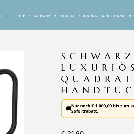
EITE
SHOP
SCHWARZER LUXURIÖSER QUADRATISCHER HANDTUC
SCHWARZ
LUXURIÖ
QUADRAT
HANDTUC
Nur noch
€
1 000,00
bis zum
k
🚚
Sofortrabatt
.
€
21,60