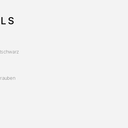
LS
ttschwarz
hrauben