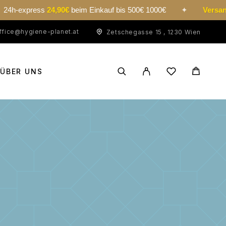
ss
24,90€
beim Einkauf bis 500€ 1000€
✦
Versand kosten
ab
ffice@hygiene-planet.at
Zetschegasse 15 , 1230 Wien
ÜBER UNS