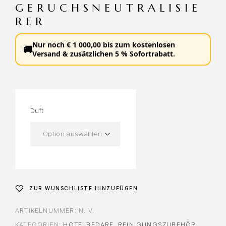
GERUCHSNEUTRALISIE
RER
Nur noch
€
1 000,00
bis zum
kostenlosen
🚚
Versand
&
zusätzlichen 5 % Sofortrabatt
.
Duft
ZUR WUNSCHLISTE HINZUFÜGEN
ARTIKELNUMMER:
N. V.
KATEGORIEN:
HOTELBEDARF
,
REINIGUNGSZUBEHÖR
,