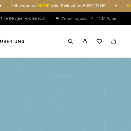
-express
24,90€
beim Einkauf bis 500€ 1000€
✦
Versand ko
ffice@hygiene-planet.at
Zetschegasse 15 , 1230 Wien
ÜBER UNS