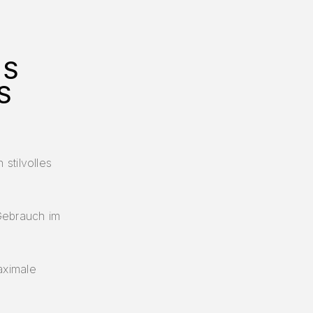
ES
S
stilvolles
 Gebrauch im
aximale