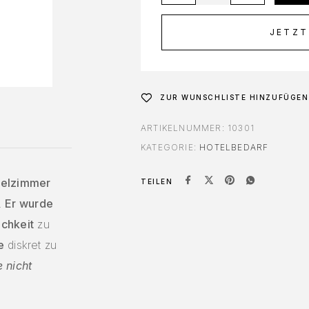
JETZT
ZUR WUNSCHLISTE HINZUFÜGEN
ARTIKELNUMMER:
10301
KATEGORIE:
HOTELBEDARF
telzimmer
TEILEN
.
Er wurde
chkeit
zu
e
diskret zu
e nicht