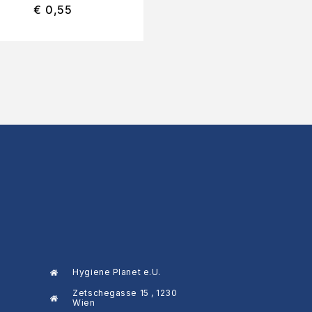
€
0,55
€
670,00
Hygiene Planet e.U.
Zetschegasse 15 , 1230
Wien