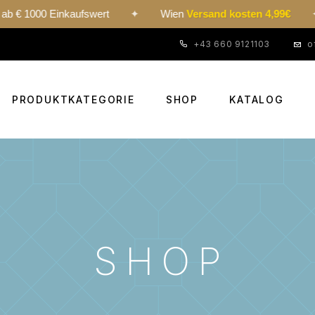
 Einkaufswert
✦
Wien
Versand kosten 4,99€
✦
24h
+43 660 9121103
o
PRODUKTKATEGORIE
SHOP
KATALOG
SHOP