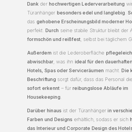
Dank
der
hochwertigen Lederverarbeitung
wir
Türanhänger
besonders edel und langlebig
.
S
das
gehobene Erscheinungsbild moderner Ho
perfekt.
Durch
seine stabile Struktur bleibt der
formschön und reißfest
, selbst bei täglichem 
Außerdem
ist die Lederoberfläche
pflegeleich
abwischbar
, was ihn
ideal für den dauerhaften
Hotels, Spas oder Serviceräumen
macht.
Die 
Beschriftung
sorgt dafür, dass das Personal d
sofort erkennt
– für
reibungslose Abläufe im
Housekeeping
.
Darüber hinaus
ist der Türanhänger
in versch
Farben und Designs
erhältlich, sodass er sich
das Interieur und Corporate Design des Hotels