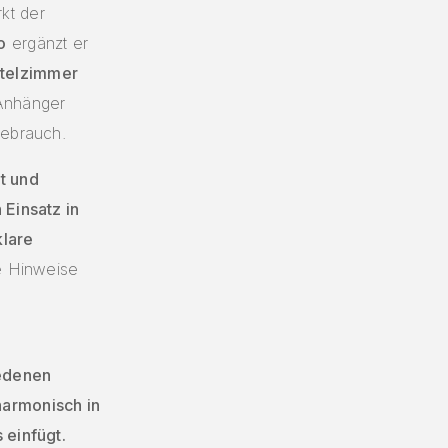
kt der
o
ergänzt er
telzimmer
 Anhänger
Gebrauch.
t und
 Einsatz in
klare
ie Hinweise
iedenen
harmonisch in
 einfügt.