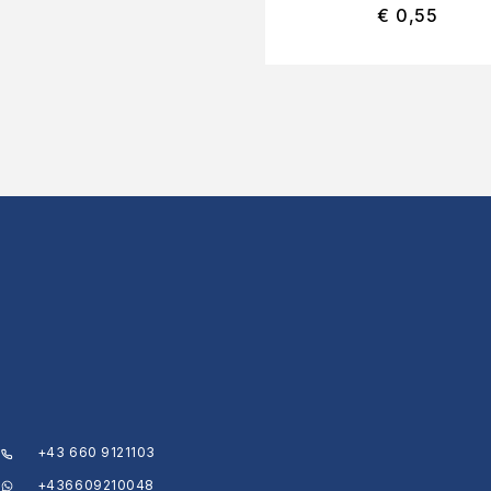
€
0,55
+43 660 9121103
+436609210048