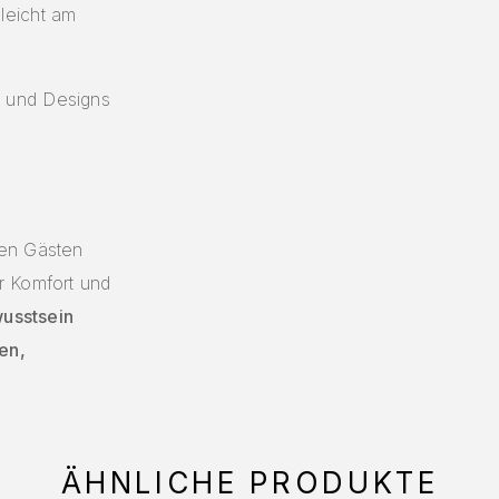
 leicht am
 und Designs
ren Gästen
r Komfort und
wusstsein
en,
ÄHNLICHE PRODUKTE