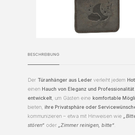
BESCHREIBUNG
Der
Türanhänger aus Leder
verleiht jedem
Ho
einen
Hauch von Eleganz und Professionalität
entwickelt
, um Gästen eine
komfortable Mögli
bieten,
ihre Privatsphäre oder Servicewünsch
kommunizieren – etwa mit Hinweisen wie
„Bitt
stören“
oder
„Zimmer reinigen, bitte“
.