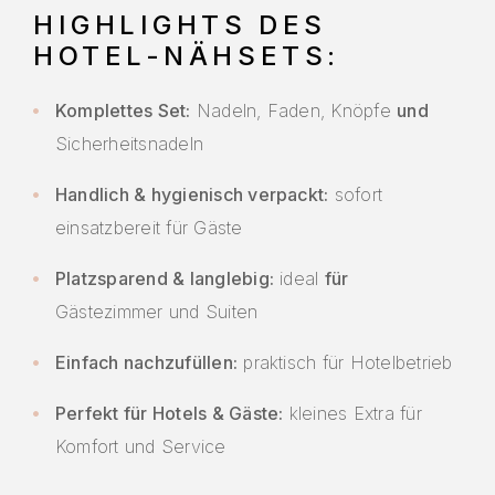
HIGHLIGHTS DES
HOTEL-NÄHSETS:
Komplettes Set:
Nadeln, Faden, Knöpfe
und
Sicherheitsnadeln
Handlich & hygienisch verpackt:
sofort
einsatzbereit für Gäste
Platzsparend & langlebig:
ideal
für
Gästezimmer und Suiten
Einfach nachzufüllen:
praktisch für Hotelbetrieb
Perfekt für Hotels & Gäste:
kleines Extra für
Komfort und Service