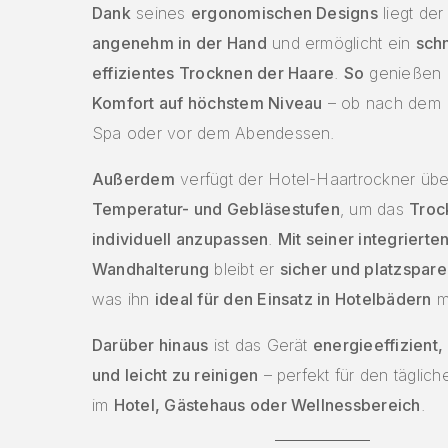
Dank
seines
ergonomischen Designs
liegt der
angenehm in der Hand
und ermöglicht ein
schn
effizientes Trocknen der Haare
.
So
genießen 
Komfort auf höchstem Niveau
– ob nach dem 
Spa oder vor dem Abendessen.
Außerdem
verfügt der Hotel-Haartrockner üb
Temperatur- und Gebläsestufen
, um das
Troc
individuell anzupassen
.
Mit seiner integrierte
Wandhalterung
bleibt er
sicher und platzspare
was ihn
ideal für den Einsatz in Hotelbädern
m
Darüber hinaus
ist das Gerät
energieeffizient,
und leicht zu reinigen
– perfekt für den täglic
im
Hotel, Gästehaus oder Wellnessbereich
.