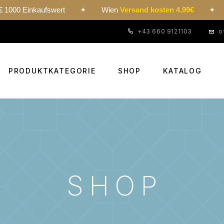
kaufswert
✦
Wien
Versand kosten 4,99€
✦
24h-exp
+43 660 9121103
o
PRODUKTKATEGORIE
SHOP
KATALOG
SHOP