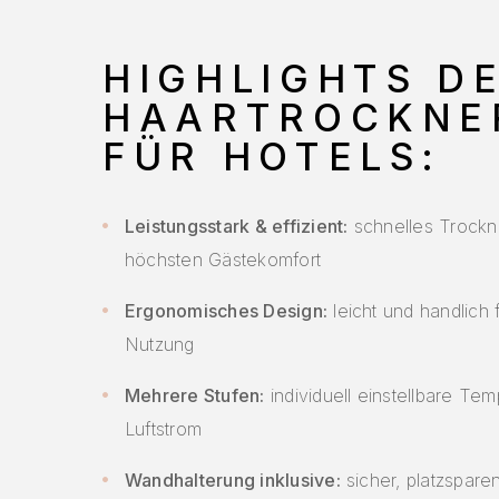
HIGHLIGHTS D
HAARTROCKNE
FÜR HOTELS:
Leistungsstark & effizient:
schnelles Trockn
höchsten Gästekomfort
Ergonomisches Design:
leicht und handlich 
Nutzung
Mehrere Stufen:
individuell einstellbare Te
Luftstrom
Wandhalterung inklusive:
sicher, platzspare