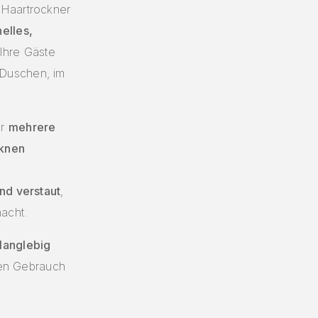
 Haartrockner
elles,
Ihre Gäste
Duschen, im
er
mehrere
knen
n
nd verstaut
,
acht.
 langlebig
hen Gebrauch