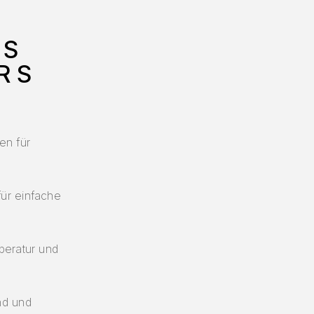
ES
RS
en für
für einfache
mperatur und
nd und