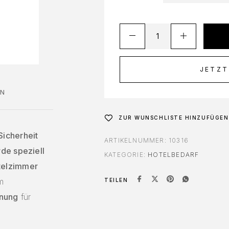
JETZT
EN
ZUR WUNSCHLISTE HINZUFÜGEN
Sicherheit
ARTIKELNUMMER:
10316
de speziell
KATEGORIE:
HOTELBEDARF
telzimmer
m
TEILEN
enung
für