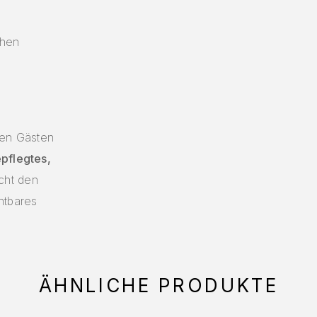
chen
ren Gästen
epflegtes,
cht den
htbares
ÄHNLICHE PRODUKTE