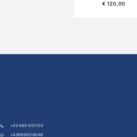
€
120,00
+43 660 9121103
+436609210048