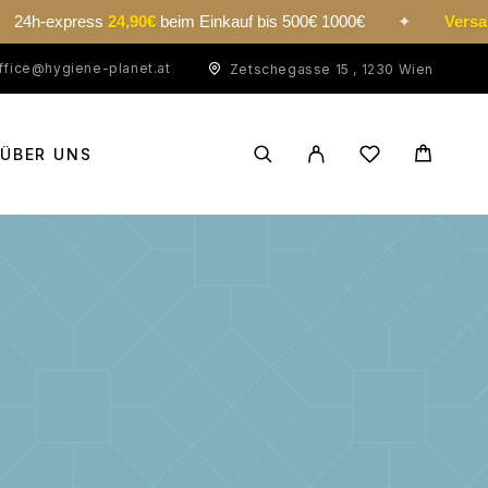
ress
24,90€
beim Einkauf bis 500€ 1000€
✦
Versand kosten
ffice@hygiene-planet.at
Zetschegasse 15 , 1230 Wien
ÜBER UNS