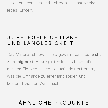
für einen schnellen und sicheren Halt am Nacken
jedes Kunden.
3. PFLEGELEICHTIGKEIT
UND LANGLEBIGKEIT
Das Material ist bewusst so gewählt, dass es
leicht
zu reinigen
ist. Haare gleiten leicht ab, und die
meisten Flecken lassen sich mühelos entfernen,
was die Umhänge zu einer langlebigen und
kosteneffizienten Wahl macht.
ÄHNLICHE PRODUKTE