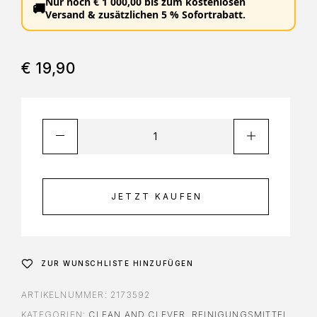
Nur noch
€
1 000,00
bis zum
kostenlosen
🚚
Versand
&
zusätzlichen 5 % Sofortrabatt
.
€
19,90
JETZT KAUFEN
ZUR WUNSCHLISTE HINZUFÜGEN
ARTIKELNUMMER:
2173592
KATEGORIEN:
CLEAN AND CLEVER
,
REINIGUNGSMITTEL