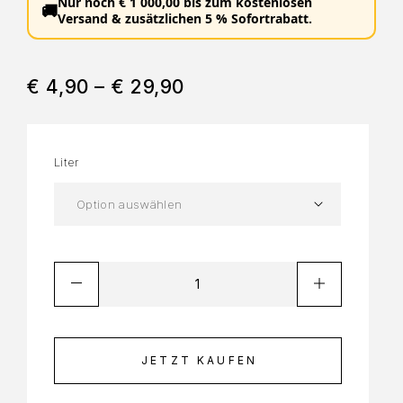
Nur noch
€
1 000,00
bis zum
kostenlosen
🚚
Versand
&
zusätzlichen 5 % Sofortrabatt
.
€
4,90
–
€
29,90
Liter
JETZT KAUFEN