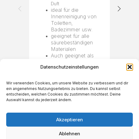
Duft
ideal für die
Innenreinigung von
Toiletten,
Badezimmer usw.
geeignet für alle
säurebeständigen
Materialen
Auch geeignet als
Ölfleckenentferner
Datenschutzeinstellungen
auf
Industrieböden
10 Liter
Wir verwenden Cookies, um unsere Website zu verbessern und dir
ein angenehmes Nutzungserlebnis zu bieten. Du kannst selbst
€
35,99
entscheiden, welchen Cookies du zustimmen möchtest. Deine
Auswahl kannst du jederzeit ändern.
Akzeptieren
Ablehnen