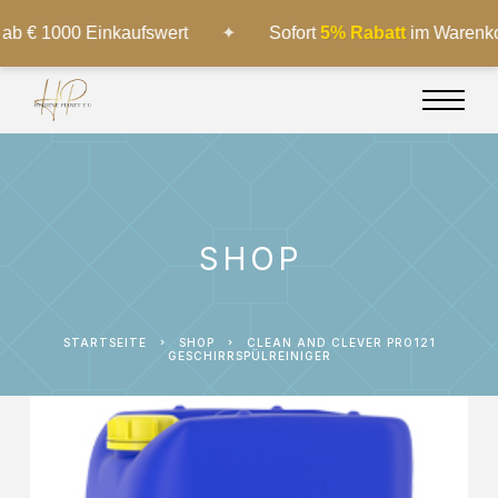
 1000 Einkaufswert
✦
Sofort
5% Rabatt
im Warenkorb a
SHOP
STARTSEITE
SHOP
CLEAN AND CLEVER PRO121
GESCHIRRSPÜLREINIGER