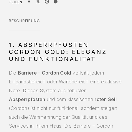
TEILEN
BESCHREIBUNG
1. ABSPERRPFOSTEN
CORDON GOLD: ELEGANZ
UND FUNKTIONALITÄT
Die
Barriere – Cordon Gold
verleiht jedem
Eingangsbereich oder Wartebereich eine exklusive
Note. Dieses System aus robusten
Absperrpfosten
und dem klassischen
roten Seil
(Cordon) ist nicht nur funktional, sondern steigert
auch die Wahrnehmung der Qualität und des
Services in Ihrem Haus. Die Barriere – Cordon