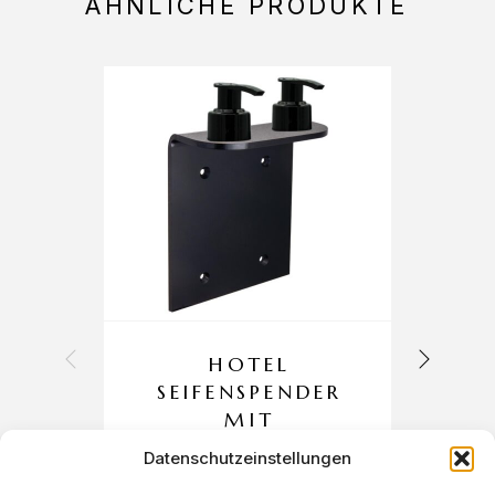
ÄHNLICHE PRODUKTE
HOTEL
SEIFENSPENDER
A
MIT
WANDHALTERUN
Datenschutzeinstellungen
G DOPPELT